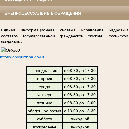
ВНЕПРОЦЕССУАЛЬНЫЕ ОБРАЩЕНИЯ
Единая информационная система управления кадровым
составом государственной гражданской службы Российской
Федерации
https://gossluzhba.gov.ru/
понедельник
с 08-30 до 17-30
вторник
с 08-30 до 17-30
среда
с 08-30 до 17-30
четверг
с 08-30 до 17-30
пятница
с 08-30 до 15-00
обеденное время
с 13-00 до 13-30
суббота
выходной
воскресенье
выходной