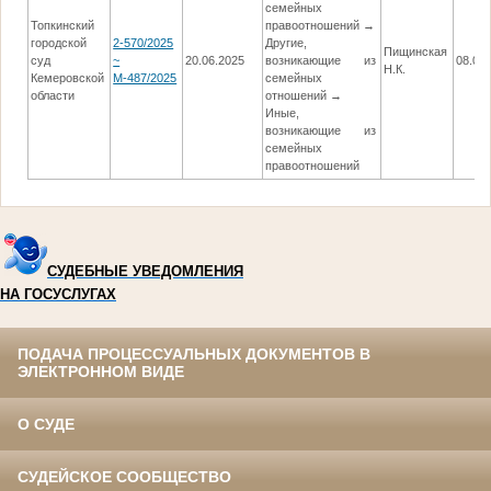
семейных
Топкинский
правоотношений →
городской
2-570/2025
Другие,
Пищинская
суд
~
20.06.2025
возникающие из
08.08
Н.К.
Кемеровской
М-487/2025
семейных
области
отношений →
Иные,
возникающие из
семейных
правоотношений
СУДЕБНЫЕ УВЕДОМЛЕНИЯ
НА ГОСУСЛУГАХ
ПОДАЧА ПРОЦЕССУАЛЬНЫХ ДОКУМЕНТОВ В
ЭЛЕКТРОННОМ ВИДЕ
О СУДЕ
СУДЕЙСКОЕ СООБЩЕСТВО