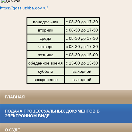
https://gossluzhba.gov.ru/
понедельник
с 08-30 до 17-30
вторник
с 08-30 до 17-30
среда
с 08-30 до 17-30
четверг
с 08-30 до 17-30
пятница
с 08-30 до 15-00
обеденное время
с 13-00 до 13-30
суббота
выходной
воскресенье
выходной
ГЛАВНАЯ
ПОДАЧА ПРОЦЕССУАЛЬНЫХ ДОКУМЕНТОВ В
ЭЛЕКТРОННОМ ВИДЕ
О СУДЕ