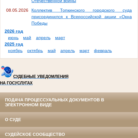
Отечественной войны
08.05.2026
Коллектив Топкинского городского суда
присоединился к Всероссийской акции «Окна
Победы
2026 год
июнь
май
апрель
март
2025 год
ноябрь
октябрь
май
апрель
март
февраль
СУДЕБНЫЕ УВЕДОМЛЕНИЯ
НА ГОСУСЛУГАХ
ПОДАЧА ПРОЦЕССУАЛЬНЫХ ДОКУМЕНТОВ В
ЭЛЕКТРОННОМ ВИДЕ
О СУДЕ
СУДЕЙСКОЕ СООБЩЕСТВО